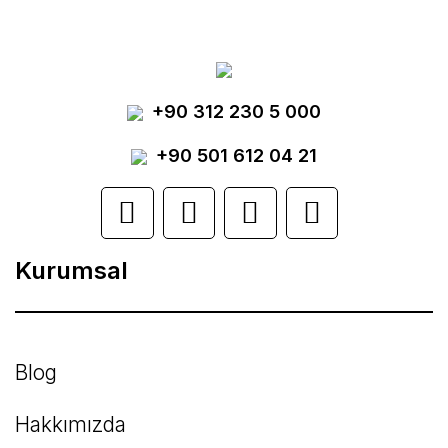
tarafımıza iletebilirsiniz.
Görüş ve önerileriniz için teşekkür ederiz.
Yorum Yaz
+90 312 230 5 000
Ürün resmi kalitesiz, bozuk veya
görüntülenemiyor.
+90 501 612 04 21
Ürün açıklamasında eksik bilgiler bulunuyor.
Ürün bilgilerinde hatalar bulunuyor.
Kurumsal
Ürün fiyatı diğer sitelerden daha pahalı.
Bu ürüne benzer farklı alternatifler olmalı.
Blog
Hakkımızda