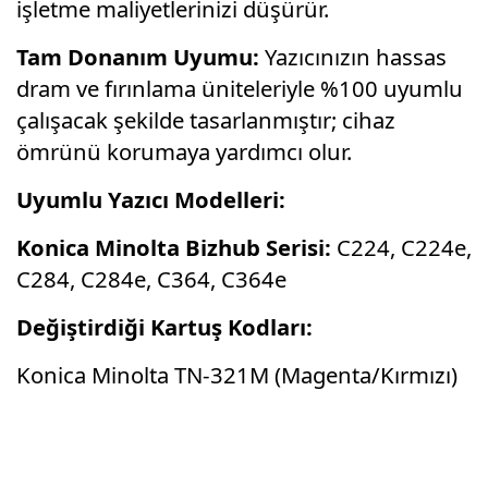
işletme maliyetlerinizi düşürür.
Tam Donanım Uyumu:
Yazıcınızın hassas
dram ve fırınlama üniteleriyle %100 uyumlu
çalışacak şekilde tasarlanmıştır; cihaz
ömrünü korumaya yardımcı olur.
Uyumlu Yazıcı Modelleri:
Konica Minolta Bizhub Serisi:
C224, C224e,
C284, C284e, C364, C364e
Değiştirdiği Kartuş Kodları:
Konica Minolta TN-321M (Magenta/Kırmızı)
Bu ürünün fiyat bilgisi, resim, ürün
açıklamalarında ve diğer konularda yetersiz
Bu ürüne ilk yorumu siz yapın!
gördüğünüz noktaları öneri formunu kullanarak