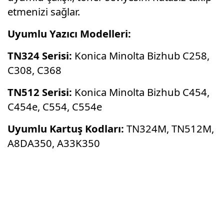
etmenizi sağlar.
Uyumlu Yazıcı Modelleri:
TN324 Serisi:
Konica Minolta Bizhub C258,
C308, C368
TN512 Serisi:
Konica Minolta Bizhub C454,
C454e, C554, C554e
Uyumlu Kartuş Kodları:
TN324M, TN512M,
A8DA350, A33K350
Bu ürünün fiyat bilgisi, resim, ürün
açıklamalarında ve diğer konularda yetersiz
Bu ürüne ilk yorumu siz yapın!
gördüğünüz noktaları öneri formunu kullanarak
tarafımıza iletebilirsiniz.
Görüş ve önerileriniz için teşekkür ederiz.