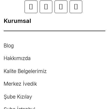
Ürün açıklamasında eksik bilgiler bulunuyor.
Ürün bilgilerinde hatalar bulunuyor.
Kurumsal
Ürün fiyatı diğer sitelerden daha pahalı.
Bu ürüne benzer farklı alternatifler olmalı.
Blog
Hakkımızda
Kalite Belgelerimiz
Gönder
Merkez İvedik
Şube Kızılay