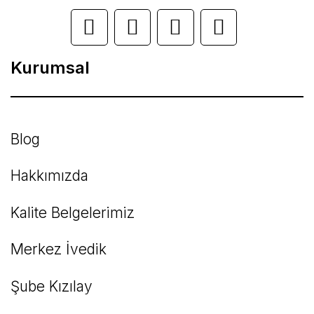
Ürün açıklamasında eksik bilgiler bulunuyor.
Ürün bilgilerinde hatalar bulunuyor.
Kurumsal
Ürün fiyatı diğer sitelerden daha pahalı.
Bu ürüne benzer farklı alternatifler olmalı.
Blog
Hakkımızda
Kalite Belgelerimiz
Gönder
Merkez İvedik
Şube Kızılay