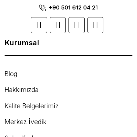
görüntülenemiyor.
+90 501 612 04 21
Ürün açıklamasında eksik bilgiler bulunuyor.
Ürün bilgilerinde hatalar bulunuyor.
Kurumsal
Ürün fiyatı diğer sitelerden daha pahalı.
Bu ürüne benzer farklı alternatifler olmalı.
Blog
Hakkımızda
Kalite Belgelerimiz
Gönder
Merkez İvedik