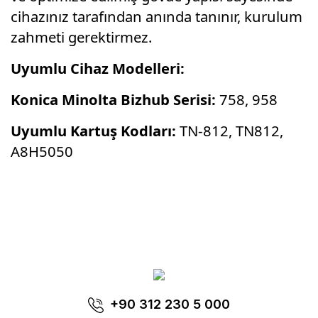
cihazınız tarafından anında tanınır, kurulum
zahmeti gerektirmez.
Uyumlu Cihaz Modelleri:
Konica Minolta Bizhub Serisi:
758, 958
Uyumlu Kartuş Kodları:
TN-812, TN812,
A8H5050
Bu ürünün fiyat bilgisi, resim, ürün
açıklamalarında ve diğer konularda yetersiz
Bu ürüne ilk yorumu siz yapın!
gördüğünüz noktaları öneri formunu kullanarak
tarafımıza iletebilirsiniz.
Görüş ve önerileriniz için teşekkür ederiz.
Yorum Yaz
+90 312 230 5 000
Ürün resmi kalitesiz, bozuk veya