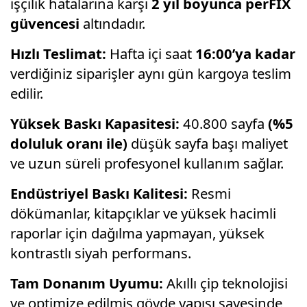
işçilik hatalarına karşı
2 yıl boyunca perFİX
güvencesi
altındadır.
Hızlı Teslimat:
Hafta içi saat
16:00’ya kadar
verdiğiniz siparişler aynı gün kargoya teslim
edilir.
Yüksek Baskı Kapasitesi:
40.800 sayfa
(%5
doluluk oranı ile)
düşük sayfa başı maliyet
ve uzun süreli profesyonel kullanım sağlar.
Endüstriyel Baskı Kalitesi:
Resmi
dökümanlar, kitapçıklar ve yüksek hacimli
raporlar için dağılma yapmayan, yüksek
kontrastlı siyah performans.
Tam Donanım Uyumu:
Akıllı çip teknolojisi
ve optimize edilmiş gövde yapısı sayesinde