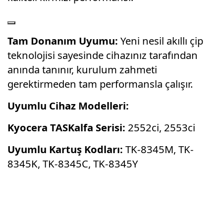
Tam Donanım Uyumu:
Yeni nesil akıllı çip
teknolojisi sayesinde cihazınız tarafından
anında tanınır, kurulum zahmeti
gerektirmeden tam performansla çalışır.
Uyumlu Cihaz Modelleri:
Kyocera TASKalfa Serisi:
2552ci, 2553ci
Uyumlu Kartuş Kodları:
TK-8345M, TK-
8345K, TK-8345C, TK-8345Y
Bu ürünün fiyat bilgisi, resim, ürün
açıklamalarında ve diğer konularda yetersiz
Bu ürüne ilk yorumu siz yapın!
gördüğünüz noktaları öneri formunu kullanarak