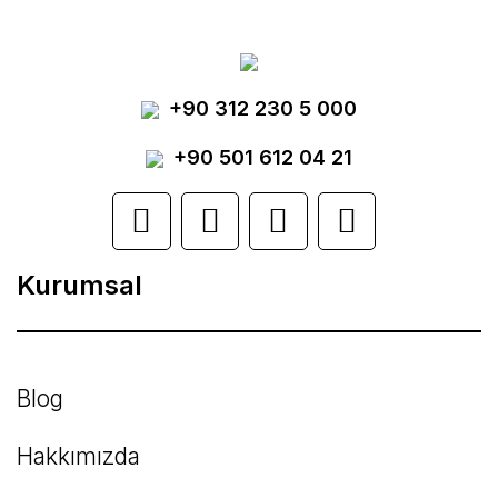
tarafımıza iletebilirsiniz.
Görüş ve önerileriniz için teşekkür ederiz.
Yorum Yaz
+90 312 230 5 000
Ürün resmi kalitesiz, bozuk veya
görüntülenemiyor.
+90 501 612 04 21
Ürün açıklamasında eksik bilgiler bulunuyor.
Ürün bilgilerinde hatalar bulunuyor.
Kurumsal
Ürün fiyatı diğer sitelerden daha pahalı.
Bu ürüne benzer farklı alternatifler olmalı.
Blog
Hakkımızda