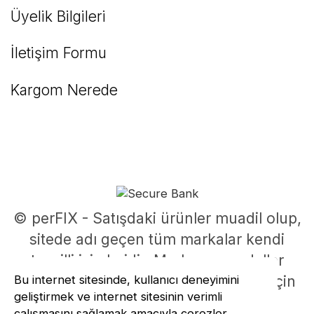
Üyelik Bilgileri
İletişim Formu
Kargom Nerede
© perFIX - Satışdaki ürünler muadil olup,
sitede adı geçen tüm markalar kendi
tescilli isimleridir. Marka ve modeller
Bu internet sitesinde, kullanıcı deneyimini
parça uyumluluklarının belirlenmesi için
geliştirmek ve internet sitesinin verimli
kullanılmıştır.
çalışmasını sağlamak amacıyla çerezler