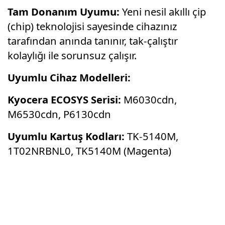
Tam Donanım Uyumu:
Yeni nesil akıllı çip
(chip) teknolojisi sayesinde cihazınız
tarafından anında tanınır,
tak-çalıştır
kolaylığı ile sorunsuz çalışır.
Uyumlu Cihaz Modelleri:
Kyocera ECOSYS Serisi:
M6030cdn,
M6530cdn, P6130cdn
Uyumlu Kartuş Kodları:
TK-5140M,
1T02NRBNL0, TK5140M (Magenta)
Bu ürünün fiyat bilgisi, resim, ürün
açıklamalarında ve diğer konularda yetersiz
Bu ürüne ilk yorumu siz yapın!
gördüğünüz noktaları öneri formunu kullanarak
tarafımıza iletebilirsiniz.