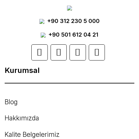
Görüş ve önerileriniz için teşekkür ederiz.
Yorum Yaz
+90 312 230 5 000
Ürün resmi kalitesiz, bozuk veya
görüntülenemiyor.
+90 501 612 04 21
Ürün açıklamasında eksik bilgiler bulunuyor.
Ürün bilgilerinde hatalar bulunuyor.
Kurumsal
Ürün fiyatı diğer sitelerden daha pahalı.
Bu ürüne benzer farklı alternatifler olmalı.
Blog
Hakkımızda
Kalite Belgelerimiz
Gönder