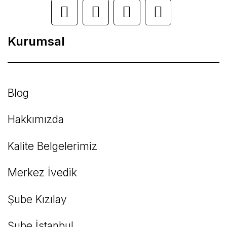
Ürün açıklamasında eksik bilgiler bulunuyor.
Ürün bilgilerinde hatalar bulunuyor.
Kurumsal
Ürün fiyatı diğer sitelerden daha pahalı.
Bu ürüne benzer farklı alternatifler olmalı.
Blog
Hakkımızda
Kalite Belgelerimiz
Gönder
Merkez İvedik
Şube Kızılay
Şube İstanbul