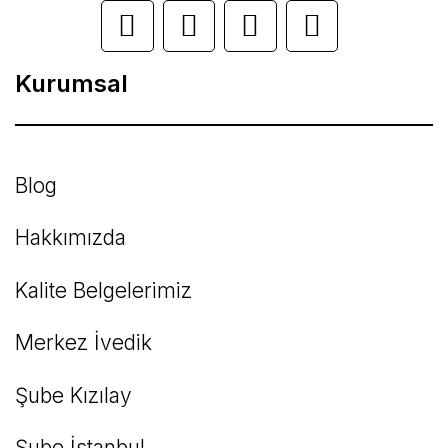
Ürün açıklamasında eksik bilgiler bulunuyor.
Ürün bilgilerinde hatalar bulunuyor.
Kurumsal
Ürün fiyatı diğer sitelerden daha pahalı.
Bu ürüne benzer farklı alternatifler olmalı.
Blog
Hakkımızda
Kalite Belgelerimiz
Gönder
Merkez İvedik
Şube Kızılay
Şube İstanbul