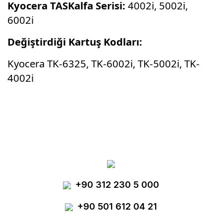
Kyocera TASKalfa Serisi:
4002i, 5002i,
6002i
Değiştirdiği Kartuş Kodları:
Kyocera TK-6325, TK-6002i, TK-5002i, TK-
4002i
Bu ürünün fiyat bilgisi, resim, ürün
açıklamalarında ve diğer konularda yetersiz
Bu ürüne ilk yorumu siz yapın!
gördüğünüz noktaları öneri formunu kullanarak
tarafımıza iletebilirsiniz.
Görüş ve önerileriniz için teşekkür ederiz.
Yorum Yaz
+90 312 230 5 000
Ürün resmi kalitesiz, bozuk veya
görüntülenemiyor.
+90 501 612 04 21