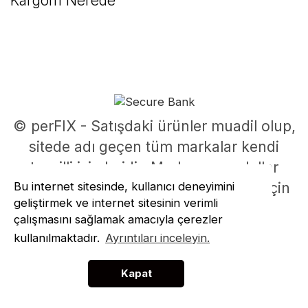
Kargom Nerede
© perFIX - Satışdaki ürünler muadil olup,
sitede adı geçen tüm markalar kendi
tescilli isimleridir. Marka ve modeller
Bu internet sitesinde, kullanıcı deneyimini
parça uyumluluklarının belirlenmesi için
geliştirmek ve internet sitesinin verimli
kullanılmıştır.
çalışmasını sağlamak amacıyla çerezler
ile
ideasoft
e-
kullanılmaktadır.
Ayrıntıları inceleyin.
hazırlandı
ticaret
paketleri
Kapat