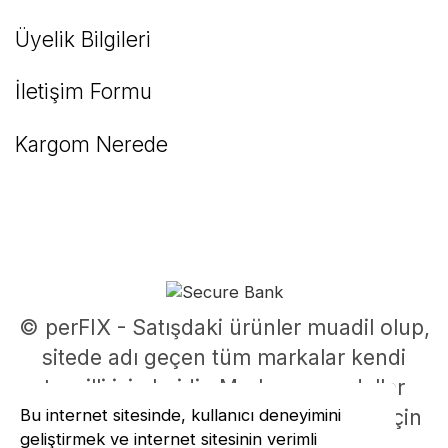
Üyelik Bilgileri
İletişim Formu
Kargom Nerede
© perFIX - Satışdaki ürünler muadil olup,
sitede adı geçen tüm markalar kendi
tescilli isimleridir. Marka ve modeller
Bu internet sitesinde, kullanıcı deneyimini
parça uyumluluklarının belirlenmesi için
geliştirmek ve internet sitesinin verimli
kullanılmıştır.