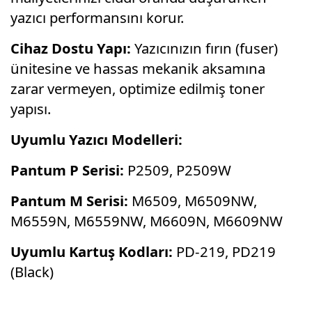
yazıcı performansını korur.
Cihaz Dostu Yapı:
Yazıcınızın fırın (fuser)
ünitesine ve hassas mekanik aksamına
zarar vermeyen, optimize edilmiş toner
yapısı.
Uyumlu Yazıcı Modelleri:
Pantum P Serisi:
P2509, P2509W
Pantum M Serisi:
M6509, M6509NW,
M6559N, M6559NW, M6609N, M6609NW
Uyumlu Kartuş Kodları:
PD-219, PD219
(Black)
Bu ürünün fiyat bilgisi, resim, ürün