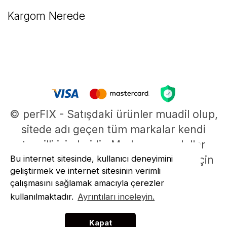
Kargom Nerede
© perFIX - Satışdaki ürünler muadil olup,
sitede adı geçen tüm markalar kendi
tescilli isimleridir. Marka ve modeller
Bu internet sitesinde, kullanıcı deneyimini
parça uyumluluklarının belirlenmesi için
geliştirmek ve internet sitesinin verimli
kullanılmıştır.
çalışmasını sağlamak amacıyla çerezler
ile
ideasoft
e-
kullanılmaktadır.
Ayrıntıları inceleyin.
hazırlandı
ticaret
paketleri
Kapat