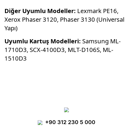
Diğer Uyumlu Modeller:
Lexmark PE16,
Xerox Phaser 3120,
Phaser 3130 (Universal
Yapı)
Uyumlu Kartuş Modelleri:
Samsung ML-
1710D3,
SCX-4100D3,
MLT-D106S,
ML-
1510D3
Bu ürünün fiyat bilgisi, resim, ürün
açıklamalarında ve diğer konularda yetersiz
Bu ürüne ilk yorumu siz yapın!
gördüğünüz noktaları öneri formunu kullanarak
tarafımıza iletebilirsiniz.
Görüş ve önerileriniz için teşekkür ederiz.
Yorum Yaz
+90 312 230 5 000
Ürün resmi kalitesiz, bozuk veya