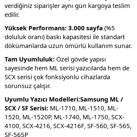
verdiğiniz siparişler aynı gün kargoya teslim
edilir.
Yüksek Performans:
3.000 sayfa
(%5
doluluk oranı) baskı kapasitesi ile standart
dökümanlarda uzun ömürlü kullanım sunar.
Tam Uyumluluk:
Özel gövde yapısı
sayesinde hem ML serisi yazıcılarda hem de
SCX serisi çok fonksiyonlu cihazlarda
sorunsuz çalışır.
Uyumlu Yazıcı Modelleri:
Samsung ML /
SCX / SF Serisi:
ML-1710,
ML-1510,
ML-
1520,
ML-1520P,
ML-1740,
ML-1750,
SCX-
4100,
SCX-4216,
SCX-4216F,
SF-560,
SF-565,
SF-565P