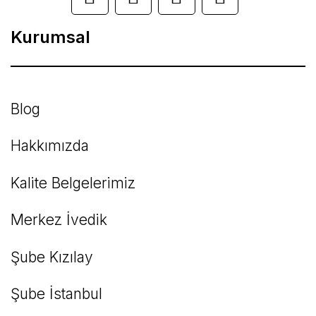
Ürün bilgilerinde hatalar bulunuyor.
Kurumsal
Ürün fiyatı diğer sitelerden daha pahalı.
Bu ürüne benzer farklı alternatifler olmalı.
Blog
Hakkımızda
Kalite Belgelerimiz
Gönder
Merkez İvedik
Şube Kızılay
Şube İstanbul