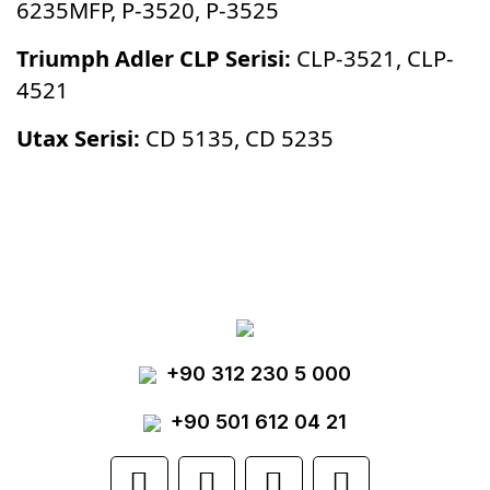
6235MFP, P-3520, P-3525
Triumph Adler CLP Serisi:
CLP-3521, CLP-
4521
Utax Serisi:
CD 5135, CD 5235
Bu ürünün fiyat bilgisi, resim, ürün
açıklamalarında ve diğer konularda yetersiz
Bu ürüne ilk yorumu siz yapın!
gördüğünüz noktaları öneri formunu kullanarak
tarafımıza iletebilirsiniz.
Görüş ve önerileriniz için teşekkür ederiz.
Yorum Yaz
+90 312 230 5 000
Ürün resmi kalitesiz, bozuk veya
görüntülenemiyor.
+90 501 612 04 21
Ürün açıklamasında eksik bilgiler bulunuyor.