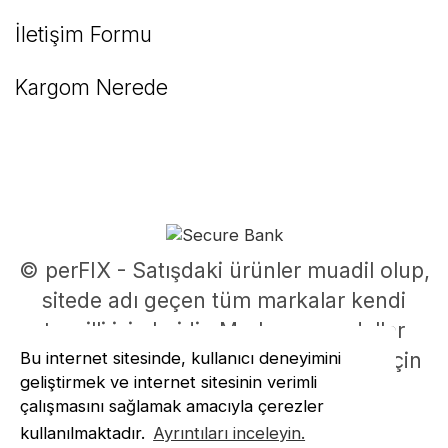
İletişim Formu
Kargom Nerede
© perFIX - Satışdaki ürünler muadil olup,
sitede adı geçen tüm markalar kendi
tescilli isimleridir. Marka ve modeller
Bu internet sitesinde, kullanıcı deneyimini
parça uyumluluklarının belirlenmesi için
geliştirmek ve internet sitesinin verimli
kullanılmıştır.
çalışmasını sağlamak amacıyla çerezler
ile
ideasoft
e-
kullanılmaktadır.
Ayrıntıları inceleyin.
hazırlandı