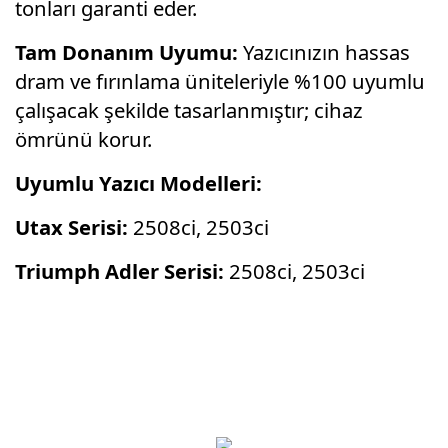
tonları garanti eder.
Tam Donanım Uyumu:
Yazıcınızın hassas
dram ve fırınlama üniteleriyle %100 uyumlu
çalışacak şekilde tasarlanmıştır; cihaz
ömrünü korur.
Uyumlu Yazıcı Modelleri:
Utax Serisi:
2508ci, 2503ci
Triumph Adler Serisi:
2508ci, 2503ci
Bu ürünün fiyat bilgisi, resim, ürün
açıklamalarında ve diğer konularda yetersiz
Bu ürüne ilk yorumu siz yapın!
gördüğünüz noktaları öneri formunu kullanarak
tarafımıza iletebilirsiniz.
Görüş ve önerileriniz için teşekkür ederiz.