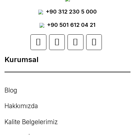
Yorum Yaz
+90 312 230 5 000
Ürün resmi kalitesiz, bozuk veya
görüntülenemiyor.
+90 501 612 04 21
Ürün açıklamasında eksik bilgiler bulunuyor.
Ürün bilgilerinde hatalar bulunuyor.
Kurumsal
Ürün fiyatı diğer sitelerden daha pahalı.
Bu ürüne benzer farklı alternatifler olmalı.
Blog
Hakkımızda
Kalite Belgelerimiz
Gönder