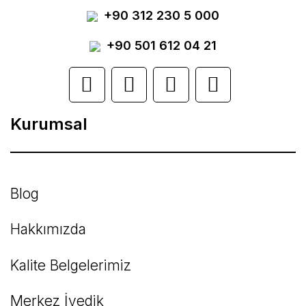
+90 312 230 5 000
Ürün resmi kalitesiz, bozuk veya
görüntülenemiyor.
+90 501 612 04 21
Ürün açıklamasında eksik bilgiler bulunuyor.
Ürün bilgilerinde hatalar bulunuyor.
Kurumsal
Ürün fiyatı diğer sitelerden daha pahalı.
Bu ürüne benzer farklı alternatifler olmalı.
Blog
Hakkımızda
Kalite Belgelerimiz
Gönder
Merkez İvedik