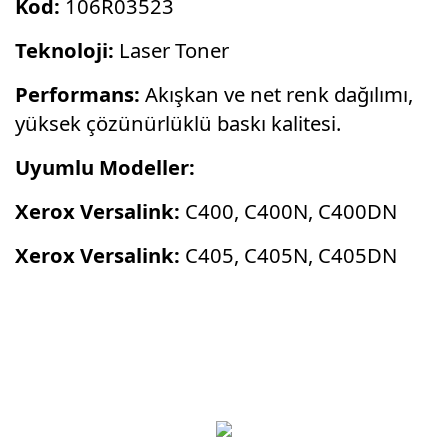
Kod:
106R03523
Teknoloji:
Laser Toner
Performans:
Akışkan ve net renk dağılımı,
yüksek çözünürlüklü baskı kalitesi.
Uyumlu Modeller:
Xerox Versalink:
C400, C400N, C400DN
Xerox Versalink:
C405, C405N, C405DN
Bu ürünün fiyat bilgisi, resim, ürün
açıklamalarında ve diğer konularda yetersiz
Bu ürüne ilk yorumu siz yapın!
gördüğünüz noktaları öneri formunu kullanarak
tarafımıza iletebilirsiniz.
Görüş ve önerileriniz için teşekkür ederiz.
Yorum Yaz