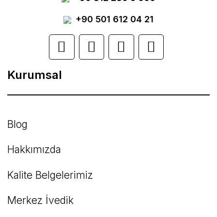
Ürün resmi kalitesiz, bozuk veya
görüntülenemiyor.
+90 501 612 04 21
Ürün açıklamasında eksik bilgiler bulunuyor.
Ürün bilgilerinde hatalar bulunuyor.
Kurumsal
Ürün fiyatı diğer sitelerden daha pahalı.
Bu ürüne benzer farklı alternatifler olmalı.
Blog
Hakkımızda
Kalite Belgelerimiz
Gönder
Merkez İvedik