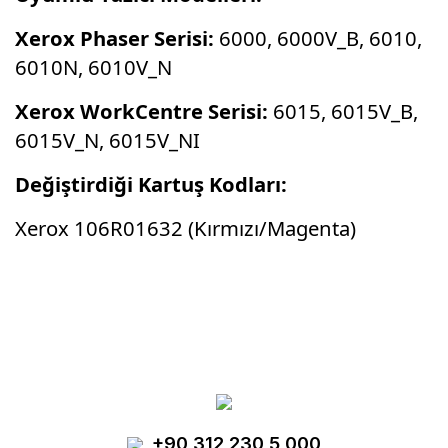
Xerox Phaser Serisi:
6000, 6000V_B, 6010,
6010N, 6010V_N
Xerox WorkCentre Serisi:
6015, 6015V_B,
6015V_N, 6015V_NI
Değiştirdiği Kartuş Kodları:
Xerox 106R01632 (Kırmızı/Magenta)
Bu ürünün fiyat bilgisi, resim, ürün
açıklamalarında ve diğer konularda yetersiz
Bu ürüne ilk yorumu siz yapın!
gördüğünüz noktaları öneri formunu kullanarak
tarafımıza iletebilirsiniz.
Görüş ve önerileriniz için teşekkür ederiz.
Yorum Yaz
+90 312 230 5 000