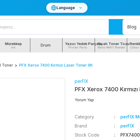
Language
Blog
Mürekkep
Yazıcı Yedek Parçası
Siyah Toner Tozu
Renkl
Drum
Ink
Printer Parts
Mono Refill Powder
Colour
l Toner
PFX Xerox 7400 Kırmızı Laser Toner 9K
perFIX
PFX Xerox 7400 Kırmızı
Yorum Yap
Category
perFIX M
Brand
perFIX
Stock Code
PFX740