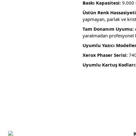
Baskı Kapasitesi:
9.000 
Üstün Renk Hassasiyeti
yapmayan, parlak ve krist
Tam Donanım Uyumu:
A
yaratmadan profesyonel ba
Uyumlu Yazıcı Modeller
Xerox Phaser Serisi:
740
Uyumlu Kartuş Kodları
Bu ürünün fiyat bilgisi, resim, ürün açıklamalarında ve diğer konula
Görüş ve önerileriniz için teşekkür ederiz.
Ürün resmi kalitesiz, bozuk veya görüntülenemiyor.
Ürün açıklamasında eksik bilgiler bulunuyor.
Ürün bilgilerinde hatalar bulunuyor.
Ürün fiyatı diğer sitelerden daha pahalı.
Bu ürüne benzer farklı alternatifler olmalı.