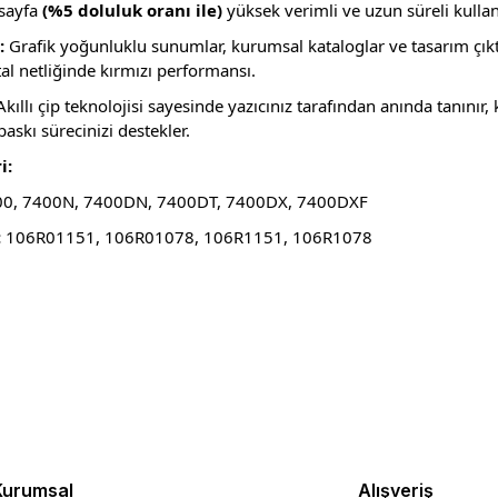
sayfa
(%5 doluluk oranı ile)
yüksek verimli ve uzun süreli kullan
:
Grafik yoğunluklu sunumlar, kurumsal kataloglar ve tasarım çıktı
al netliğinde kırmızı performansı.
kıllı çip teknolojisi sayesinde yazıcınız tarafından anında tanınır
skı sürecinizi destekler.
i:
0, 7400N, 7400DN, 7400DT, 7400DX, 7400DXF
:
106R01151, 106R01078, 106R1151, 106R1078
rda yetersiz gördüğünüz noktaları öneri formunu kullanarak tarafımıza ilet
Bu ürüne ilk yorumu siz yapın!
Yorum Yaz
Kurumsal
Alışveriş