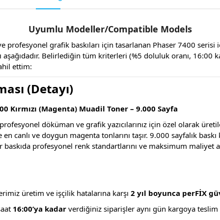
Uyumlu Modeller/Compatible Models
 profesyonel grafik baskıları için tasarlanan Phaser 7400 serisi i
aşağıdadır. Belirlediğin tüm kriterleri (%5 doluluk oranı, 16:00 ka
ahil ettim:
ması (Detayı)
00 Kırmızı (Magenta) Muadil Toner – 9.000 Sayfa
profesyonel döküman ve grafik yazıcılarınız için özel olarak üreti
ze en canlı ve doygun magenta tonlarını taşır.
9.000 sayfalık baskı ka
 baskıda profesyonel renk standartlarını ve maksimum maliyet avan
imiz üretim ve işçilik hatalarına karşı
2 yıl boyunca perFİX gü
saat
16:00’ya kadar
verdiğiniz siparişler aynı gün kargoya teslim e