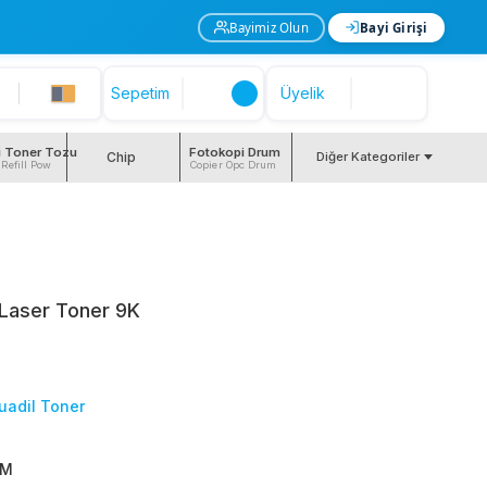
Bayimiz Olun
Bayi Girişi
Sepetim
Üyelik
i Toner Tozu
Fotokopi Drum
Chip
Diğer Kategoriler
 Refill Pow
Copier Opc Drum
 Laser Toner 9K
uadil Toner
0M