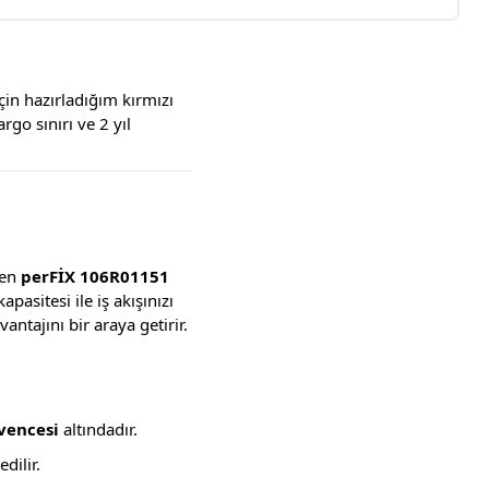
çin hazırladığım kırmızı
rgo sınırı ve 2 yıl
len
perFİX 106R01151
pasitesi ile iş akışınızı
tajını bir araya getirir.
vencesi
altındadır.
dilir.