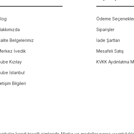
log
Ödeme Seçenekler
akkımızda
Siparişler
Gönder
alite Belgelerimiz
İade Şartları
erkez İvedik
Mesafeli Satış
ube Kızılay
KVKK Aydınlatma M
ube İstanbul
letişim Bilgileri
alar kendi tescilli isimleridir. Marka ve modeller parça uyumlulukların