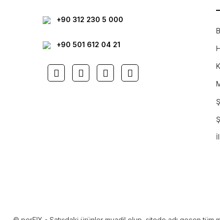
+90 312 230 5 000
B
+90 501 612 04 21
H
K
M
Ş
Ş
İ
© perFIX - Satışdaki ürünler muadil olup, sitede adı geçen tüm mark