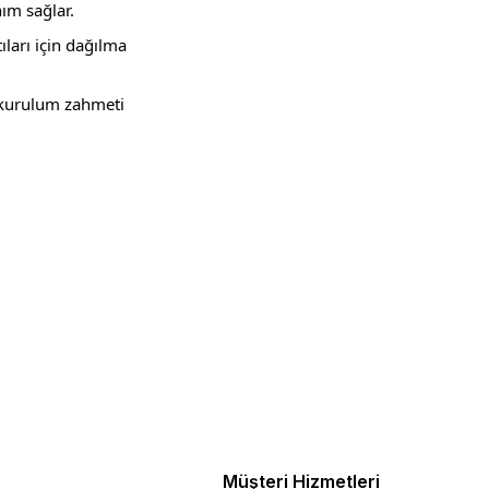
ım sağlar.
ları için dağılma
, kurulum zahmeti
ebilirsiniz.
Müşteri Hizmetleri