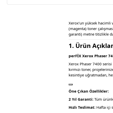
Xerox’un yüksek hacimli ve
(magenta) toner çalışması 
garanti) metne titizlikle d
1. Ürün Açıkla
perFİX Xerox Phaser 74
Xerox Phaser 7400 serisi 
kırmızı toner, projelerini
kesintiye uğratmadan, her
Öne Çıkan Özellikler:
2 Yıl Garanti:
Tüm ürünler
Hızlı Teslimat:
Hafta içi 