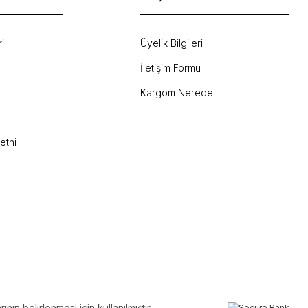
i
Üyelik Bilgileri
İletişim Formu
Kargom Nerede
etni
ın belirlenmesi için kullanılmıştır.