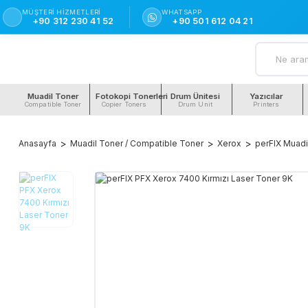
MÜŞTERI HIZMETLERI
WHATSAPP
+90 312 230 41 52
+90 501 612 04 21
Muadil Toner
Fotokopi Tonerleri
Drum Ünitesi
Yazıcılar
Compatible Toner
Copier Toners
Drum Unit
Printers
Anasayfa
Muadil Toner / Compatible Toner
Xerox
perFIX Muadi