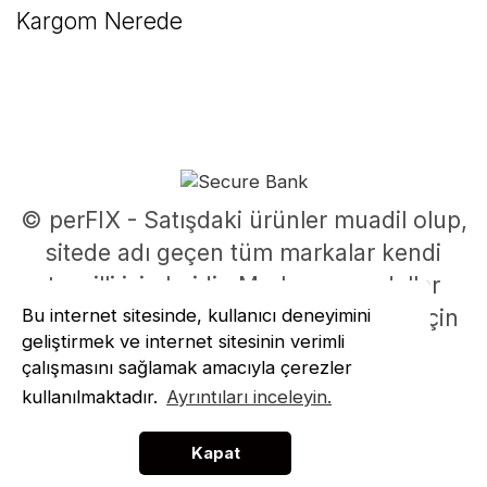
Kargom Nerede
© perFIX - Satışdaki ürünler muadil olup,
sitede adı geçen tüm markalar kendi
tescilli isimleridir. Marka ve modeller
Bu internet sitesinde, kullanıcı deneyimini
parça uyumluluklarının belirlenmesi için
geliştirmek ve internet sitesinin verimli
kullanılmıştır.
çalışmasını sağlamak amacıyla çerezler
ile
ideasoft
e-
kullanılmaktadır.
Ayrıntıları inceleyin.
hazırlandı
ticaret
paketleri
Kapat