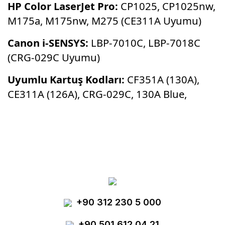
HP Color LaserJet Pro:
CP1025,
CP1025nw,
M175a,
M175nw,
M275 (CE311A Uyumu)
Canon i-SENSYS:
LBP-7010C,
LBP-7018C
(CRG-029C Uyumu)
Uyumlu Kartuş Kodları:
CF351A (130A),
CE311A (126A),
CRG-029C,
130A Blue,
Bu ürünün fiyat bilgisi, resim, ürün
açıklamalarında ve diğer konularda yetersiz
Bu ürüne ilk yorumu siz yapın!
gördüğünüz noktaları öneri formunu kullanarak
tarafımıza iletebilirsiniz.
Görüş ve önerileriniz için teşekkür ederiz.
Yorum Yaz
+90 312 230 5 000
Ürün resmi kalitesiz, bozuk veya
görüntülenemiyor.
+90 501 612 04 21