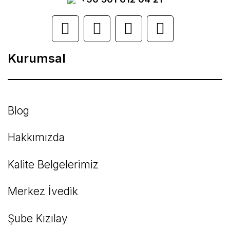
Ürün açıklamasında eksik bilgiler bulunuyor.
Ürün bilgilerinde hatalar bulunuyor.
Kurumsal
Ürün fiyatı diğer sitelerden daha pahalı.
Bu ürüne benzer farklı alternatifler olmalı.
Blog
Hakkımızda
Kalite Belgelerimiz
Gönder
Merkez İvedik
Şube Kızılay