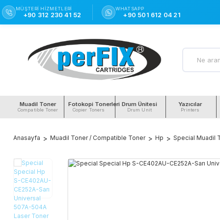
MÜŞTERI HIZMETLERI
WHATSAPP
+90 312 230 41 52
+90 501 612 04 21
Muadil Toner
Fotokopi Tonerleri
Drum Ünitesi
Yazıcılar
Compatible Toner
Copier Toners
Drum Unit
Printers
Anasayfa
Muadil Toner / Compatible Toner
Hp
Special Muadil 