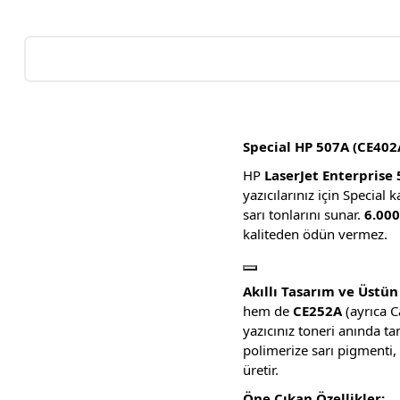
Special HP 507A (CE402A
HP
LaserJet Enterprise
yazıcılarınız için Special
sarı tonlarını sunar.
6.000
kaliteden ödün vermez.
Akıllı Tasarım ve Üstü
hem de
CE252A
(ayrıca 
yazıcınız toneri anında ta
polimerize sarı pigmenti,
üretir.
Öne Çıkan Özellikler: