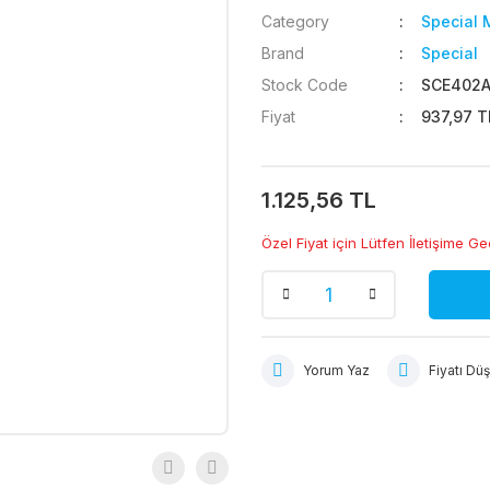
Category
Special 
Brand
Special
Stock Code
SCE402
Fiyat
937,97 T
1.125,56 TL
Özel Fiyat için Lütfen İletişime Ge
Yorum Yaz
Fiyatı Dü