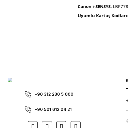
Canon i-SENSYS:
LBP7780
Uyumlu Kartuş Kodları
Bu ürünün fiyat bilgisi, resim, ürün açıklamalarında ve diğer konula
Görüş ve önerileriniz için teşekkür ederiz.
Ürün resmi kalitesiz, bozuk veya görüntülenemiyor.
Ürün açıklamasında eksik bilgiler bulunuyor.
Ürün bilgilerinde hatalar bulunuyor.
Ürün fiyatı diğer sitelerden daha pahalı.
Bu ürüne benzer farklı alternatifler olmalı.
+90 312 230 5 000
B
+90 501 612 04 21
H
K