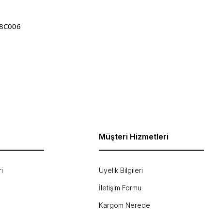
08C006
ebilirsiniz.
Müşteri Hizmetleri
i
Üyelik Bilgileri
İletişim Formu
Kargom Nerede