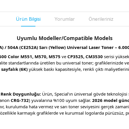
Ürün Bilgisi
Yorumlar
Önerileriniz
Uyumlu Modeller/Compatible Models
) / 504A (CE252A) Sarı (Yellow) Universal Laser Toner – 6.00
 500 Color M551, M570, M575
ve
CP3525, CM3530
serisi yükse
 kalite standartlarında üretilen bu universal toner; grafiklerinizde 
 sayfalık (6K)
yüksek baskı kapasitesiyle, renkli çıktı maliyetleri
n Renk Doygunluğu:
Ürün, Special’ın üniversal gövde teknolojis
Canon
CRG-732
) yuvalarına %100 uyum sağlar.
2026 model günce
nır, kurulumda hata vermez ve sarı toner seviyesini gerçek zamanlı
 özellikle karmaşık grafiklerde ve kurumsal logolarda pürüzsüz, p