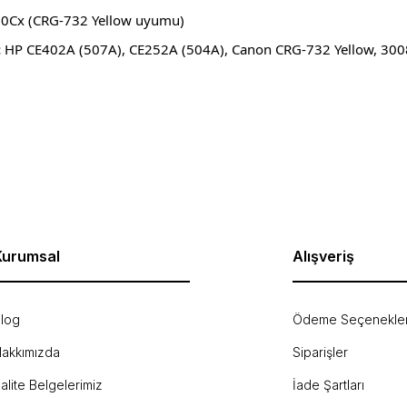
Cx (CRG-732 Yellow uyumu)
:
HP CE402A (507A), CE252A (504A), Canon CRG-732 Yellow, 30
rda yetersiz gördüğünüz noktaları öneri formunu kullanarak tarafımıza ilet
Bu ürüne ilk yorumu siz yapın!
Yorum Yaz
Kurumsal
Alışveriş
log
Ödeme Seçenekler
akkımızda
Siparişler
Gönder
alite Belgelerimiz
İade Şartları