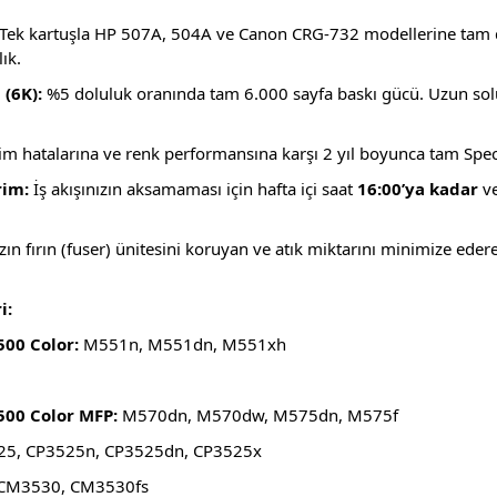
Tek kartuşla HP 507A, 504A ve Canon CRG-732 modellerine tam 
ık.
(6K):
%5 doluluk oranında tam 6.000 sayfa baskı gücü. Uzun solu
m hatalarına ve renk performansına karşı 2 yıl boyunca tam Specia
rim:
İş akışınızın aksamaması için hafta içi saat
16:00’ya kadar
ve
zın fırın (fuser) ünitesini koruyan ve atık miktarını minimize ed
i:
500 Color:
M551n, M551dn, M551xh
500 Color MFP:
M570dn, M570dw, M575dn, M575f
5, CP3525n, CP3525dn, CP3525x
CM3530, CM3530fs