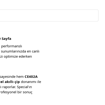
0 Sayfa
k performanslı
ve sunumlarınızda en canlı
nizi optimize ederken
i sayesinde hem
CE402A
l akıllı çip
donanımı ile
 raporlar. Special’ın
rofesyonel bir sonuç