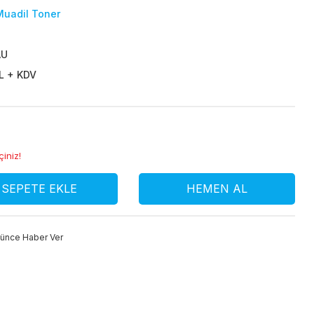
Muadil Toner
AU
L + KDV
çiniz!
SEPETE EKLE
HEMEN AL
şünce Haber Ver