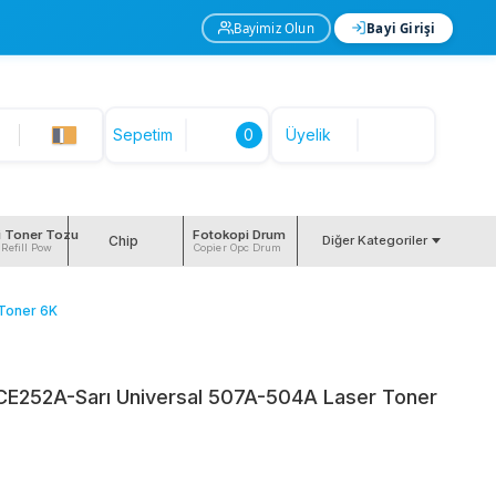
Bayimiz Olun
Bayi Girişi
Sepetim
0
Üyelik
i Toner Tozu
Fotokopi Drum
Chip
Diğer Kategoriler
 Refill Pow
Copier Opc Drum
Toner 6K
E252A-Sarı Universal 507A-504A Laser Toner