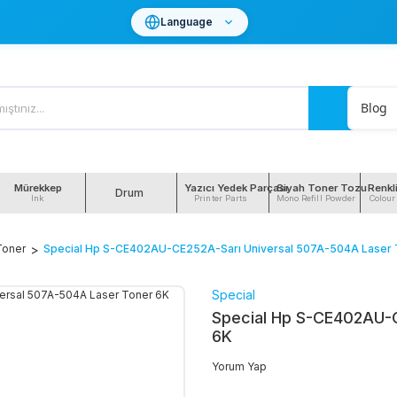
Language
Blog
Mürekkep
Yazıcı Yedek Parçası
Siyah Toner Tozu
Renkl
Drum
Ink
Printer Parts
Mono Refill Powder
Colour
Toner
Special Hp S-CE402AU-CE252A-Sarı Universal 507A-504A Laser 
Special
Special Hp S-CE402AU-C
6K
Yorum Yap