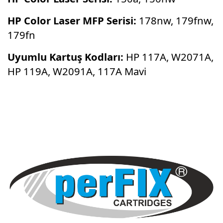
HP Color Laser MFP Serisi:
178nw, 179fnw,
179fn
Uyumlu Kartuş Kodları:
HP 117A, W2071A,
HP 119A, W2091A, 117A Mavi
Bu ürünün fiyat bilgisi, resim, ürün
açıklamalarında ve diğer konularda yetersiz
Bu ürüne ilk yorumu siz yapın!
gördüğünüz noktaları öneri formunu kullanarak
tarafımıza iletebilirsiniz.
Görüş ve önerileriniz için teşekkür ederiz.
Yorum Yaz
Ürün resmi kalitesiz, bozuk veya
görüntülenemiyor.
Ürün açıklamasında eksik bilgiler bulunuyor.