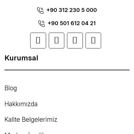
Ürün bilgilerinde hatalar bulunuyor.
+90 312 230 5 000
Ürün fiyatı diğer sitelerden daha pahalı.
+90 501 612 04 21
Bu ürüne benzer farklı alternatifler olmalı.
Kurumsal
Gönder
Blog
Hakkımızda
Kalite Belgelerimiz