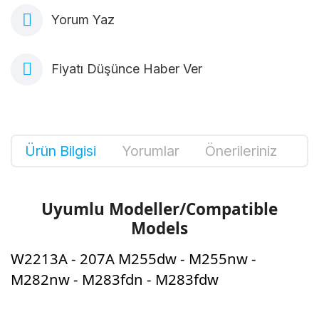
Yorum Yaz
Fiyatı Düşünce Haber Ver
Ürün Bilgisi
Yorumlar
Önerileriniz
Uyumlu Modeller/Compatible
Models
W2213A - 207A M255dw - M255nw -
M282nw - M283fdn - M283fdw
Bu ürünün fiyat bilgisi, resim, ürün