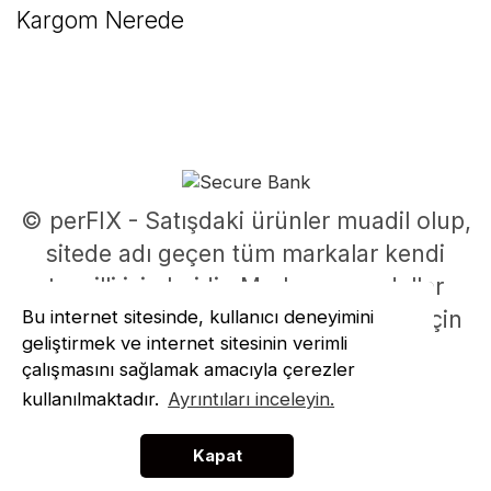
Kargom Nerede
© perFIX - Satışdaki ürünler muadil olup,
sitede adı geçen tüm markalar kendi
tescilli isimleridir. Marka ve modeller
Bu internet sitesinde, kullanıcı deneyimini
parça uyumluluklarının belirlenmesi için
geliştirmek ve internet sitesinin verimli
kullanılmıştır.
çalışmasını sağlamak amacıyla çerezler
ile
ideasoft
e-
kullanılmaktadır.
Ayrıntıları inceleyin.
hazırlandı
ticaret
paketleri
Kapat