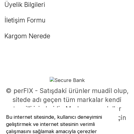
Üyelik Bilgileri
İletişim Formu
Kargom Nerede
© perFIX - Satışdaki ürünler muadil olup,
sitede adı geçen tüm markalar kendi
tescilli isimleridir. Marka ve modeller
Bu internet sitesinde, kullanıcı deneyimini
parça uyumluluklarının belirlenmesi için
geliştirmek ve internet sitesinin verimli
kullanılmıştır.
çalışmasını sağlamak amacıyla çerezler