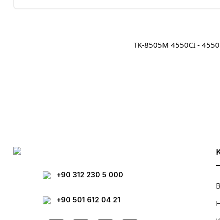
TK-8505M 4550Cİ - 4550C
Bu ürünün fiyat bilgisi, resim, ürün açıklamalarında ve diğer konula
Görüş ve önerileriniz için teşekkür ederiz.
Ürün resmi kalitesiz, bozuk veya görüntülenemiyor.
Ürün açıklamasında eksik bilgiler bulunuyor.
Ürün bilgilerinde hatalar bulunuyor.
Ürün fiyatı diğer sitelerden daha pahalı.
Bu ürüne benzer farklı alternatifler olmalı.
+90 312 230 5 000
B
+90 501 612 04 21
H