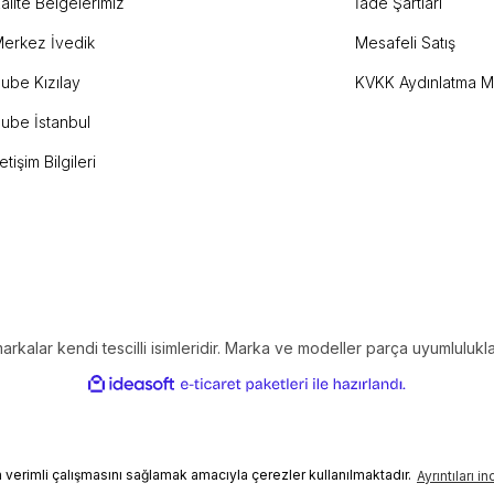
alite Belgelerimiz
İade Şartları
erkez İvedik
Mesafeli Satış
ube Kızılay
KVKK Aydınlatma M
ube İstanbul
letişim Bilgileri
alar kendi tescilli isimleridir. Marka ve modeller parça uyumlulukların
ile
ideasoft
e-
hazırlandı.
ticaret
paketleri
in verimli çalışmasını sağlamak amacıyla çerezler kullanılmaktadır.
Ayrıntıları i