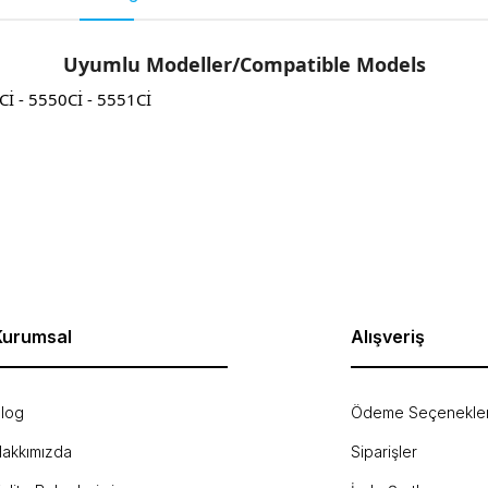
Uyumlu Modeller/Compatible Models
İ - 5550Cİ - 5551Cİ
rda yetersiz gördüğünüz noktaları öneri formunu kullanarak tarafımıza ilet
Bu ürüne ilk yorumu siz yapın!
Yorum Yaz
Kurumsal
Alışveriş
log
Ödeme Seçenekler
akkımızda
Siparişler
Gönder