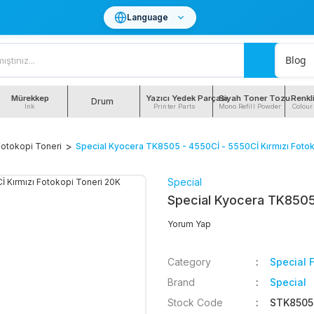
Language
Blog
Mürekkep
Yazıcı Yedek Parçası
Siyah Toner Tozu
Renkl
Drum
Ink
Printer Parts
Mono Refill Powder
Colour
Fotokopi Toneri
Special Kyocera TK8505 - 4550Cİ - 5550Cİ Kırmızı Foto
Special
Special Kyocera TK8505 
Yorum Yap
Category
Special 
Brand
Special
Stock Code
STK850