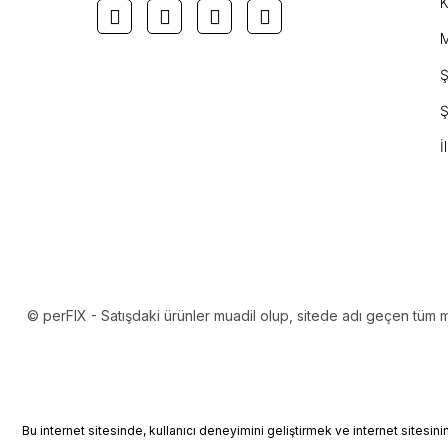
K
M
Ş
Ş
İ
© perFIX - Satışdaki ürünler muadil olup, sitede adı geçen tüm mark
Bu internet sitesinde, kullanıcı deneyimini geliştirmek ve internet sitesin