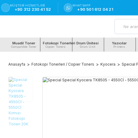
MÜŞTERI HIZMETLERI
WHATSAPP
+90 312 230 41 52
+90 501 612 04 21
Muadil Toner
Fotokopi Tonerleri
Drum Ünitesi
Yazıcılar
Compatible Toner
Copier Toners
Drum Unit
Printers
Anasayfa
Fotokopi Tonerleri / Copier Toners
Kyocera
Special 