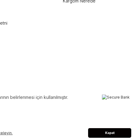
Kargom Nerede
etni
ın belirlenmesi için kullanılmıştır.
nceleyin.
Kapat