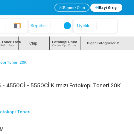
Bayimiz Olun
Bayi Girişi
Sepetim
Üyelik
i Toner Tozu
Fotokopi Drum
Chip
Diğer Kategoriler
 Refill Pow
Copier Opc Drum
kopi Toneri 20K
- 4550Cİ - 5550Cİ Kırmızı Fotokopi Toneri 20K
Fotokopi Toneri
5M