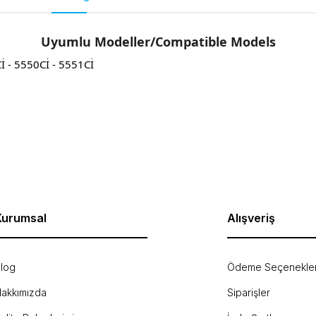
Uyumlu Modeller/Compatible Models
İ - 5550Cİ - 5551Cİ
rda yetersiz gördüğünüz noktaları öneri formunu kullanarak tarafımıza ilet
Bu ürüne ilk yorumu siz yapın!
Yorum Yaz
Kurumsal
Alışveriş
log
Ödeme Seçenekler
akkımızda
Siparişler
Gönder