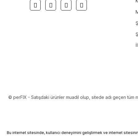
K
M
Ş
Ş
İ
© perFIX - Satışdaki ürünler muadil olup, sitede adı geçen tüm mark
Bu internet sitesinde, kullanıcı deneyimini geliştirmek ve internet sitesin