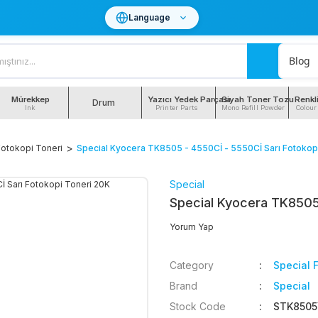
Language
Blog
Mürekkep
Yazıcı Yedek Parçası
Siyah Toner Tozu
Renkl
Drum
Ink
Printer Parts
Mono Refill Powder
Colour
Fotokopi Toneri
Special Kyocera TK8505 - 4550Cİ - 5550Cİ Sarı Fotokop
Special
Special Kyocera TK8505 
Yorum Yap
Category
Special 
Brand
Special
Stock Code
STK8505