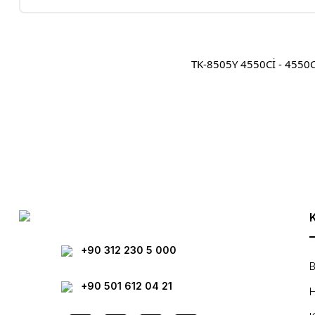
TK-8505Y 4550Cİ - 4550C
Bu ürünün fiyat bilgisi, resim, ürün açıklamalarında ve diğer konula
Görüş ve önerileriniz için teşekkür ederiz.
Ürün resmi kalitesiz, bozuk veya görüntülenemiyor.
Ürün açıklamasında eksik bilgiler bulunuyor.
Ürün bilgilerinde hatalar bulunuyor.
Ürün fiyatı diğer sitelerden daha pahalı.
Bu ürüne benzer farklı alternatifler olmalı.
+90 312 230 5 000
B
+90 501 612 04 21
H