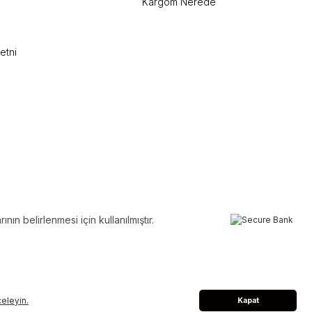
Kargom Nerede
etni
ın belirlenmesi için kullanılmıştır.
nceleyin.
Kapat