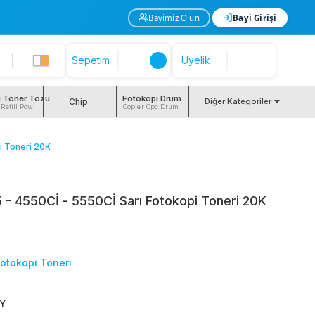
Bayimiz Olun
Bayi Girişi
Sepetim
Üyelik
i Toner Tozu
Fotokopi Drum
Chip
Diğer Kategoriler
 Refill Pow
Copier Opc Drum
i Toneri 20K
- 4550Cİ - 5550Cİ Sarı Fotokopi Toneri 20K
Fotokopi Toneri
Y