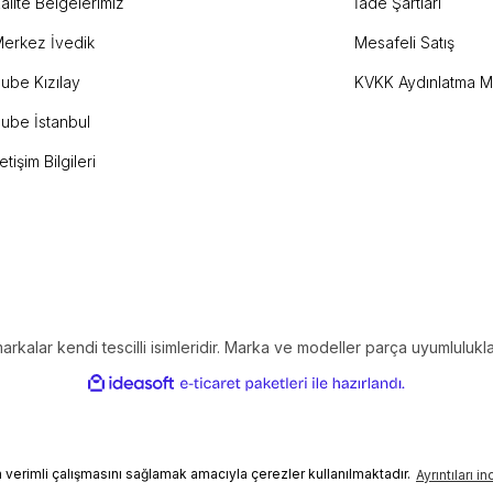
alite Belgelerimiz
İade Şartları
erkez İvedik
Mesafeli Satış
ube Kızılay
KVKK Aydınlatma M
ube İstanbul
letişim Bilgileri
alar kendi tescilli isimleridir. Marka ve modeller parça uyumlulukların
ile
ideasoft
e-
hazırlandı.
ticaret
paketleri
in verimli çalışmasını sağlamak amacıyla çerezler kullanılmaktadır.
Ayrıntıları i