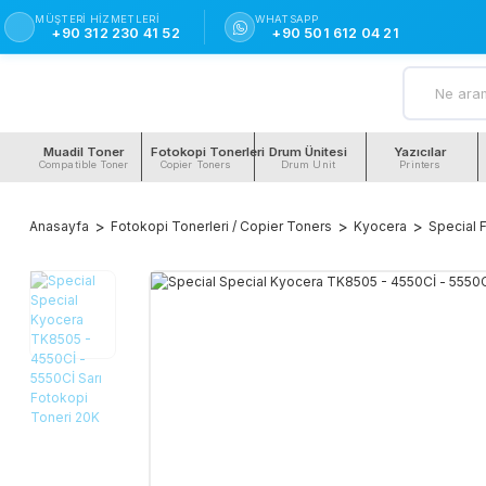
MÜŞTERI HIZMETLERI
WHATSAPP
+90 312 230 41 52
+90 501 612 04 21
Muadil Toner
Fotokopi Tonerleri
Drum Ünitesi
Yazıcılar
Compatible Toner
Copier Toners
Drum Unit
Printers
Anasayfa
Fotokopi Tonerleri / Copier Toners
Kyocera
Special 