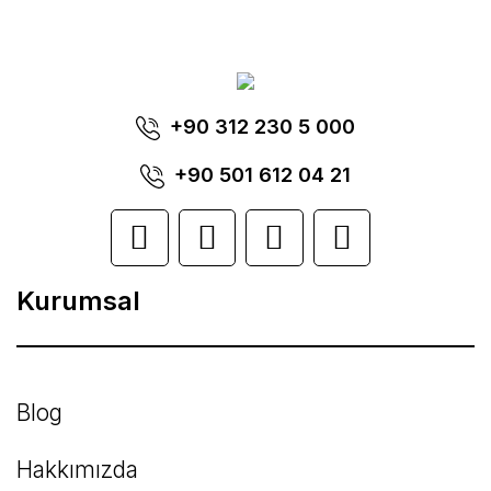
tarafımıza iletebilirsiniz.
Görüş ve önerileriniz için teşekkür ederiz.
Yorum Yaz
+90 312 230 5 000
Ürün resmi kalitesiz, bozuk veya
görüntülenemiyor.
+90 501 612 04 21
Ürün açıklamasında eksik bilgiler bulunuyor.
Ürün bilgilerinde hatalar bulunuyor.
Kurumsal
Ürün fiyatı diğer sitelerden daha pahalı.
Bu ürüne benzer farklı alternatifler olmalı.
Blog
Hakkımızda