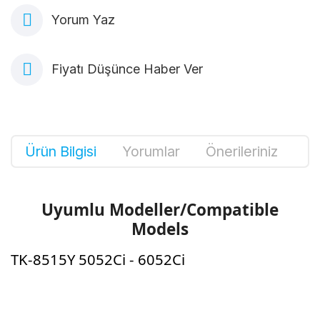
Yorum Yaz
Fiyatı Düşünce Haber Ver
Ürün Bilgisi
Yorumlar
Önerileriniz
Uyumlu Modeller/Compatible
Models
TK-8515Y 5052Ci - 6052Ci
Bu ürünün fiyat bilgisi, resim, ürün
açıklamalarında ve diğer konularda yetersiz
Bu ürüne ilk yorumu siz yapın!
gördüğünüz noktaları öneri formunu kullanarak