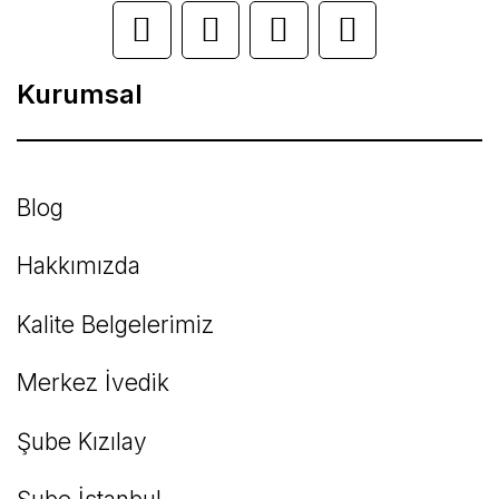
Ürün açıklamasında eksik bilgiler bulunuyor.
Ürün bilgilerinde hatalar bulunuyor.
Kurumsal
Ürün fiyatı diğer sitelerden daha pahalı.
Bu ürüne benzer farklı alternatifler olmalı.
Blog
Hakkımızda
Kalite Belgelerimiz
Gönder
Merkez İvedik
Şube Kızılay