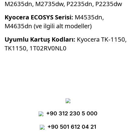
M2635dn, M2735dw, P2235dn, P2235dw
Kyocera ECOSYS Serisi:
M4535dn,
M4635dn (ve ilgili alt modeller)
Uyumlu Kartuş Kodları:
Kyocera TK-1150,
TK1150, 1T02RV0NL0
Bu ürünün fiyat bilgisi, resim, ürün
açıklamalarında ve diğer konularda yetersiz
Bu ürüne ilk yorumu siz yapın!
gördüğünüz noktaları öneri formunu kullanarak
tarafımıza iletebilirsiniz.
Görüş ve önerileriniz için teşekkür ederiz.
Yorum Yaz
+90 312 230 5 000
Ürün resmi kalitesiz, bozuk veya
görüntülenemiyor.
+90 501 612 04 21