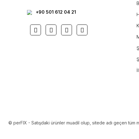
B
+90 501 612 04 21
H
K
M
Ş
Ş
İ
© perFIX - Satışdaki ürünler muadil olup, sitede adı geçen tüm mark