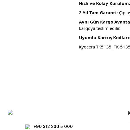
Hızlı ve Kolay Kurulum:
2 Yıl Tam Garanti:
Çip u
Aynı Gün Kargo Avantaj
kargoya teslim edilir.
Uyumlu Kartuş Kodları
Kyocera TK5135, TK-5135
Bu ürünün fiyat bilgisi, resim, ürün açıklamalarında ve diğer konula
Görüş ve önerileriniz için teşekkür ederiz.
Ürün resmi kalitesiz, bozuk veya görüntülenemiyor.
Ürün açıklamasında eksik bilgiler bulunuyor.
Ürün bilgilerinde hatalar bulunuyor.
Ürün fiyatı diğer sitelerden daha pahalı.
Bu ürüne benzer farklı alternatifler olmalı.
+90 312 230 5 000