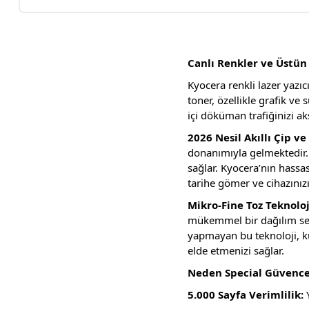
Canlı Renkler ve Üstün
Kyocera renkli lazer yazı
toner, özellikle grafik v
içi döküman trafiğinizi a
2026 Nesil Akıllı Çip v
donanımıyla gelmektedir. 
sağlar. Kyocera’nın hass
tarihe gömer ve cihazını
Mikro-Fine Toz Teknoloji
mükemmel bir dağılım serg
yapmayan bu teknoloji, k
elde etmenizi sağlar.
Neden Special Güvences
5.000 Sayfa Verimlilik:
Y