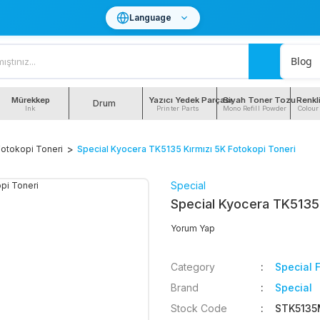
Language
Blog
Mürekkep
Yazıcı Yedek Parçası
Siyah Toner Tozu
Renkl
Drum
Ink
Printer Parts
Mono Refill Powder
Colour
Fotokopi Toneri
Special Kyocera TK5135 Kırmızı 5K Fotokopi Toneri
Special
Special Kyocera TK5135 
Yorum Yap
Category
Special 
Brand
Special
Stock Code
STK5135