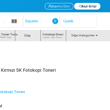
Bayimiz Olun
Bayi Girişi
Sepetim
0
Üyelik
i Toner Tozu
Fotokopi Drum
Chip
Diğer Kategoriler
 Refill Pow
Copier Opc Drum
Kırmızı 5K Fotokopi Toneri
Fotokopi Toneri
M