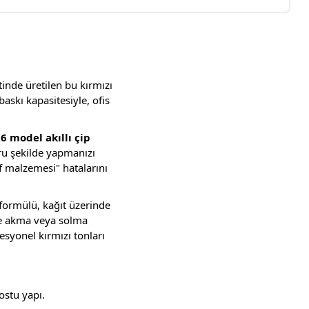
nde üretilen bu kırmızı
askı kapasitesiyle, ofis
6 model akıllı çip
ru şekilde yapmanızı
 malzemesi" hatalarını
 formülü, kağıt üzerinde
ile akma veya solma
syonel kırmızı tonları
ostu yapı.