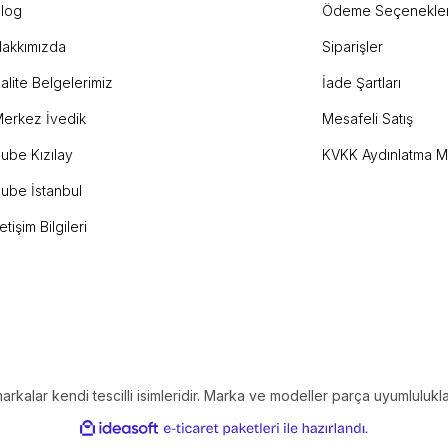
log
Ödeme Seçenekler
akkımızda
Siparişler
Gönder
alite Belgelerimiz
İade Şartları
erkez İvedik
Mesafeli Satış
ube Kızılay
KVKK Aydınlatma M
ube İstanbul
letişim Bilgileri
alar kendi tescilli isimleridir. Marka ve modeller parça uyumlulukların
ile
ideasoft
e-
hazırlandı.
ticaret