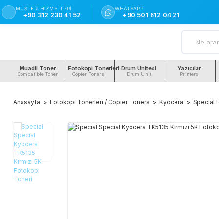
MÜŞTERI HIZMETLERI
WHATSAPP
+90 312 230 41 52
+90 501 612 04 21
Muadil Toner
Fotokopi Tonerleri
Drum Ünitesi
Yazıcılar
Compatible Toner
Copier Toners
Drum Unit
Printers
Anasayfa
Fotokopi Tonerleri / Copier Toners
Kyocera
Special 