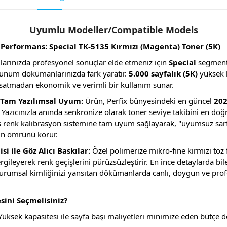
Uyumlu Modeller/Compatible Models
 Performans: Special TK-5135 Kırmızı (Magenta) Toner (5K)
cılarınızda profesyonel sonuçlar elde etmeniz için
Special
segmenti
e sunum dökümanlarınızda fark yaratır.
5.000 sayfalık (5K)
yüksek b
ksatmadan ekonomik ve verimli bir kullanım sunar.
e Tam Yazılımsal Uyum:
Ürün, Perfix bünyesindeki en güncel
202
Yazıcınızla anında senkronize olarak toner seviye takibini en doğ
as renk kalibrasyon sistemine tam uyum sağlayarak, "uyumsuz sarf
zın ömrünü korur.
si ile Göz Alıcı Baskılar:
Özel polimerize mikro-fine kırmızı toz
ileyerek renk geçişlerini pürüzsüzleştirir. En ince detaylarda b
urumsal kimliğinizi yansıtan dökümanlarda canlı, doygun ve profe
ini Seçmelisiniz?
üksek kapasitesi ile sayfa başı maliyetleri minimize eden bütçe d