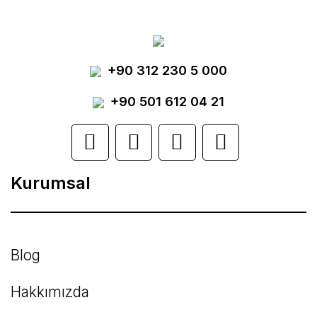
tarafımıza iletebilirsiniz.
Görüş ve önerileriniz için teşekkür ederiz.
Yorum Yaz
+90 312 230 5 000
Ürün resmi kalitesiz, bozuk veya
görüntülenemiyor.
+90 501 612 04 21
Ürün açıklamasında eksik bilgiler bulunuyor.
Ürün bilgilerinde hatalar bulunuyor.
Kurumsal
Ürün fiyatı diğer sitelerden daha pahalı.
Bu ürüne benzer farklı alternatifler olmalı.
Blog
Hakkımızda