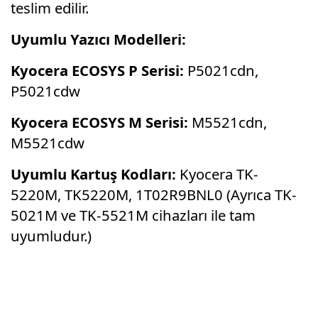
teslim edilir.
Uyumlu Yazıcı Modelleri:
Kyocera ECOSYS P Serisi:
P5021cdn,
P5021cdw
Kyocera ECOSYS M Serisi:
M5521cdn,
M5521cdw
Uyumlu Kartuş Kodları:
Kyocera TK-
5220M, TK5220M, 1T02R9BNL0 (Ayrıca TK-
5021M ve TK-5521M cihazları ile tam
uyumludur.)
Bu ürünün fiyat bilgisi, resim, ürün
açıklamalarında ve diğer konularda yetersiz
Bu ürüne ilk yorumu siz yapın!
gördüğünüz noktaları öneri formunu kullanarak