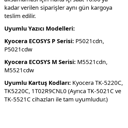
kadar verilen siparişler aynı gün kargoya
teslim edilir.
Uyumlu Yazıcı Modelleri:
Kyocera ECOSYS P Serisi:
P5021cdn,
P5021cdw
Kyocera ECOSYS M Serisi:
M5521cdn,
M5521cdw
Uyumlu Kartuş Kodları:
Kyocera TK-5220C,
TK5220C, 1T02R9CNL0 (Ayrıca TK-5021C ve
TK-5521C cihazları ile tam uyumludur.)
Bu ürünün fiyat bilgisi, resim, ürün
açıklamalarında ve diğer konularda yetersiz
Bu ürüne ilk yorumu siz yapın!
gördüğünüz noktaları öneri formunu kullanarak