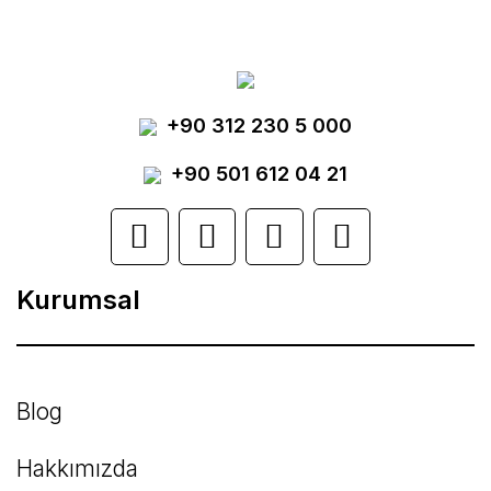
tarafımıza iletebilirsiniz.
Görüş ve önerileriniz için teşekkür ederiz.
Yorum Yaz
+90 312 230 5 000
Ürün resmi kalitesiz, bozuk veya
görüntülenemiyor.
+90 501 612 04 21
Ürün açıklamasında eksik bilgiler bulunuyor.
Ürün bilgilerinde hatalar bulunuyor.
Kurumsal
Ürün fiyatı diğer sitelerden daha pahalı.
Bu ürüne benzer farklı alternatifler olmalı.
Blog
Hakkımızda