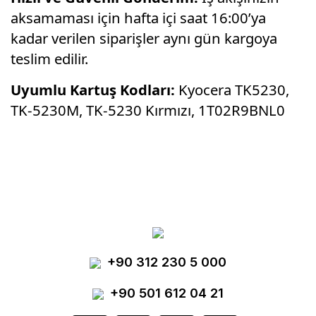
aksamaması için hafta içi saat 16:00’ya
kadar verilen siparişler aynı gün kargoya
teslim edilir.
Uyumlu Kartuş Kodları:
Kyocera TK5230,
TK-5230M, TK-5230 Kırmızı, 1T02R9BNL0
Bu ürünün fiyat bilgisi, resim, ürün
açıklamalarında ve diğer konularda yetersiz
Bu ürüne ilk yorumu siz yapın!
gördüğünüz noktaları öneri formunu kullanarak
tarafımıza iletebilirsiniz.
Görüş ve önerileriniz için teşekkür ederiz.
Yorum Yaz
+90 312 230 5 000
Ürün resmi kalitesiz, bozuk veya
görüntülenemiyor.
+90 501 612 04 21