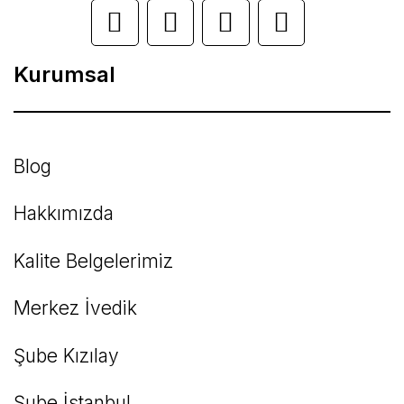
Ürün açıklamasında eksik bilgiler bulunuyor.
Ürün bilgilerinde hatalar bulunuyor.
Kurumsal
Ürün fiyatı diğer sitelerden daha pahalı.
Bu ürüne benzer farklı alternatifler olmalı.
Blog
Hakkımızda
Kalite Belgelerimiz
Gönder
Merkez İvedik
Şube Kızılay
Şube İstanbul