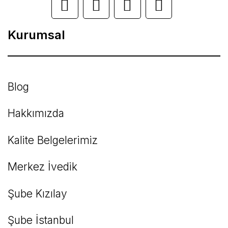
Ürün bilgilerinde hatalar bulunuyor.
Kurumsal
Ürün fiyatı diğer sitelerden daha pahalı.
Bu ürüne benzer farklı alternatifler olmalı.
Blog
Hakkımızda
Kalite Belgelerimiz
Gönder
Merkez İvedik
Şube Kızılay
Şube İstanbul