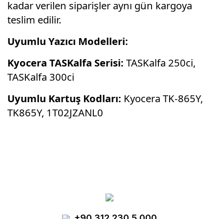
kadar verilen siparişler aynı gün kargoya
teslim edilir.
Uyumlu Yazıcı Modelleri:
Kyocera TASKalfa Serisi:
TASKalfa 250ci,
TASKalfa 300ci
Uyumlu Kartuş Kodları:
Kyocera TK-865Y,
TK865Y, 1T02JZANL0
Bu ürünün fiyat bilgisi, resim, ürün
açıklamalarında ve diğer konularda yetersiz
Bu ürüne ilk yorumu siz yapın!
gördüğünüz noktaları öneri formunu kullanarak
tarafımıza iletebilirsiniz.
Görüş ve önerileriniz için teşekkür ederiz.
Yorum Yaz
+90 312 230 5 000