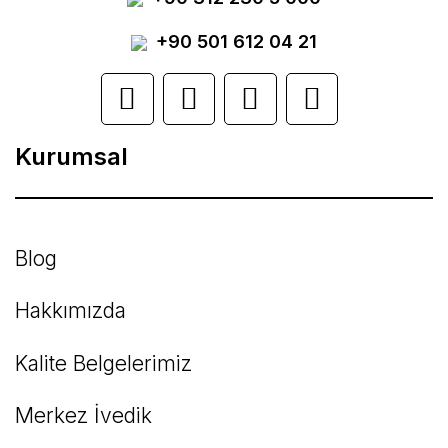
Ürün resmi kalitesiz, bozuk veya
görüntülenemiyor.
+90 501 612 04 21
Ürün açıklamasında eksik bilgiler bulunuyor.
Ürün bilgilerinde hatalar bulunuyor.
Kurumsal
Ürün fiyatı diğer sitelerden daha pahalı.
Bu ürüne benzer farklı alternatifler olmalı.
Blog
Hakkımızda
Kalite Belgelerimiz
Gönder
Merkez İvedik