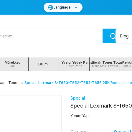
Language
Blog
Mürekkep
Yazıcı Yedek Parçası
Siyah Toner Tozu
Renkl
Drum
Ink
Printer Parts
Mono Refill Powder
Colour
uadil Toner
Special Lexmark S-T650-T652-T654-T656 25K Reman Lase
Special
Special Lexmark S-T65
Yorum Yap
Category
Special 