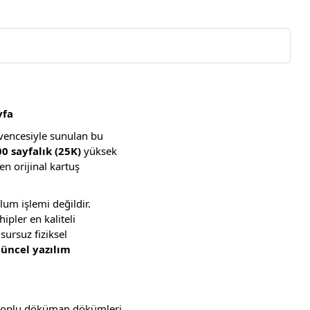
yfa
güvencesiyle sunulan bu
0 sayfalık (25K)
yüksek
en orijinal kartuş
lum işlemi değildir.
ipler en kaliteli
sursuz fiziksel
üncel yazılım
 toplu döküman dökümleri