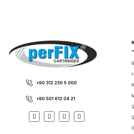
Ürün resmi kalitesiz, bozuk veya görüntülenemiyor.
Ürün açıklamasında eksik bilgiler bulunuyor.
Ürün bilgilerinde hatalar bulunuyor.
Ürün fiyatı diğer sitelerden daha pahalı.
Bu ürüne benzer farklı alternatifler olmalı.
B
H
+90 312 230 5 000
K
M
+90 501 612 04 21
Ş
Ş
İ