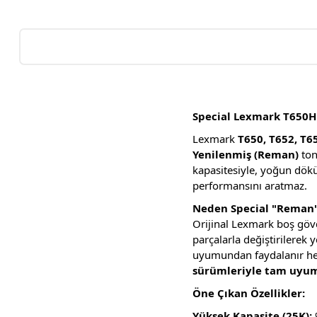
Special Lexmark T650H1
Lexmark
T650, T652, T6
Yenilenmiş (Reman)
ton
kapasitesiyle, yoğun döküm
performansını aratmaz.
Neden Special "Reman"
Orijinal Lexmark boş gövdel
parçalarla değiştirilerek 
uyumundan faydalanır hem 
sürümleriyle tam uyu
Öne Çıkan Özellikler:
Yüksek Kapasite (25K):