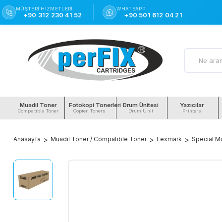
MÜŞTERI HIZMETLERI
WHATSAPP
+90 312 230 41 52
+90 501 612 04 21
Muadil Toner
Fotokopi Tonerleri
Drum Ünitesi
Yazıcılar
Compatible Toner
Copier Toners
Drum Unit
Printers
Anasayfa
Muadil Toner / Compatible Toner
Lexmark
Special M