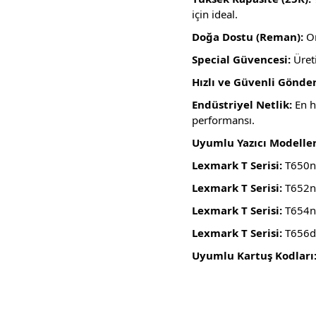
için ideal.
Doğa Dostu (Reman):
Or
Special Güvencesi:
Üreti
Hızlı ve Güvenli Gönde
Endüstriyel Netlik:
En h
performansı.
Uyumlu Yazıcı Modeller
Lexmark T Serisi:
T650n,
Lexmark T Serisi:
T652n,
Lexmark T Serisi:
T654n,
Lexmark T Serisi:
T656d
Uyumlu Kartuş Kodları
Bu ürünün fiyat bilgisi, resim, ürün açıklamalarında ve diğer konula
Görüş ve önerileriniz için teşekkür ederiz.