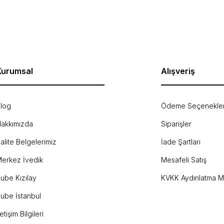
Yorum Yaz
Kurumsal
Alışveriş
log
Ödeme Seçenekler
akkımızda
Siparişler
Gönder
alite Belgelerimiz
İade Şartları
erkez İvedik
Mesafeli Satış
ube Kızılay
KVKK Aydınlatma M
ube İstanbul
letişim Bilgileri