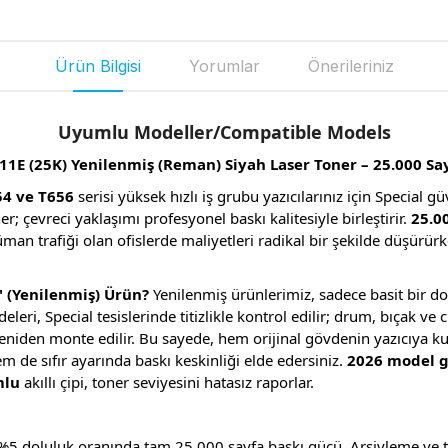
Ürün Bilgisi
Yorumlar
Önerileriniz
Uyumlu Modeller/Compatible Models
1E (25K) Yenilenmiş (Reman) Siyah Laser Toner – 25.000 Sa
54 ve T656
serisi yüksek hızlı iş grubu yazıcılarınız için Special 
er; çevreci yaklaşımı profesyonel baskı kalitesiyle birleştirir.
25.00
an trafiği olan ofislerde maliyetleri radikal bir şekilde düşürürk
 (Yenilenmiş) Ürün?
Yenilenmiş ürünlerimiz, sadece basit bir do
eri, Special tesislerinde titizlikle kontrol edilir; drum, bıçak ve ch
yeniden monte edilir. Bu sayede, hem orijinal gövdenin yazıcıya ku
de sıfır ayarında baskı keskinliği elde edersiniz.
2026 model g
mlu
akıllı çipi, toner seviyesini hatasız raporlar.
%5 doluluk oranında tam 25.000 sayfa baskı gücü. Arşivleme ve