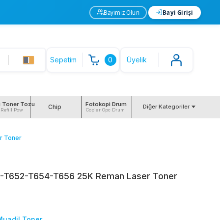
Bayimiz Olun
Bayi Girişi
Sepetim
0
Üyelik
i Toner Tozu
Fotokopi Drum
Chip
Diğer Kategoriler
 Refill Pow
Copier Opc Drum
r Toner
0-T652-T654-T656 25K Reman Laser Toner
Muadil Toner