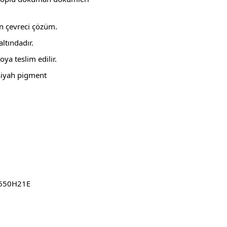
an çevreci çözüm.
ltındadır.
oya teslim edilir.
siyah pigment
T650H21E
ebilirsiniz.