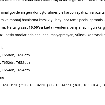
ijinal gövdenin geri dönüştürülmesiyle karbon ayak izinizi azalt
m ve montaj hatalarına karşı 2 yıl boyunca tam Special garantisi a
rim:
Hafta içi saat
16:00’ya kadar
verilen siparişler aynı gün karg
ızlı baskı modlarında dahi dağılma yapmayan, yüksek kontrastlı 
i:
 T650dn, T650dtn
 T652dn, T652dtn
 T654dn, T654dtn
ne
:
T650H11E (25K), T650A11E (7K), T654X11E (36K), T650H04E, 
rda yetersiz gördüğünüz noktaları öneri formunu kullanarak tarafımıza ilet
Bu ürüne ilk yorumu siz yapın!