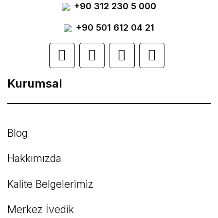
+90 312 230 5 000
Ürün resmi kalitesiz, bozuk veya
görüntülenemiyor.
+90 501 612 04 21
Ürün açıklamasında eksik bilgiler bulunuyor.
Ürün bilgilerinde hatalar bulunuyor.
Kurumsal
Ürün fiyatı diğer sitelerden daha pahalı.
Bu ürüne benzer farklı alternatifler olmalı.
Blog
Hakkımızda
Kalite Belgelerimiz
Gönder
Merkez İvedik