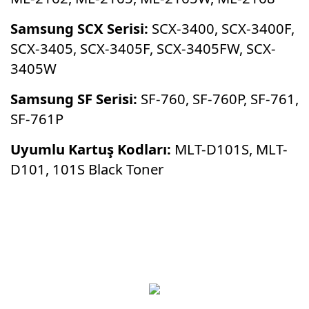
Samsung SCX Serisi:
SCX-3400, SCX-3400F,
SCX-3405, SCX-3405F, SCX-3405FW, SCX-
3405W
Samsung SF Serisi:
SF-760, SF-760P, SF-761,
SF-761P
Uyumlu Kartuş Kodları:
MLT-D101S, MLT-
D101, 101S Black Toner
Bu ürünün fiyat bilgisi, resim, ürün
açıklamalarında ve diğer konularda yetersiz
Bu ürüne ilk yorumu siz yapın!
gördüğünüz noktaları öneri formunu kullanarak
tarafımıza iletebilirsiniz.
Görüş ve önerileriniz için teşekkür ederiz.
Yorum Yaz