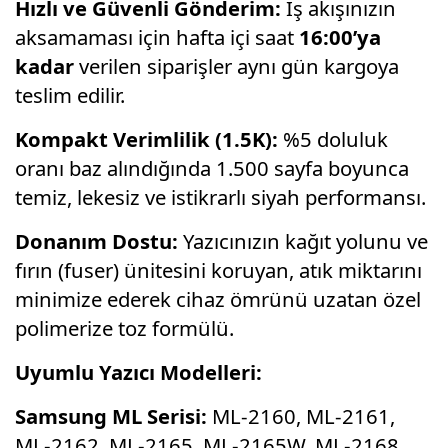
Hızlı ve Güvenli Gönderim:
İş akışınızın
aksamaması için hafta içi saat
16:00’ya
kadar
verilen siparişler aynı gün kargoya
teslim edilir.
Kompakt Verimlilik (1.5K):
%5 doluluk
oranı baz alındığında 1.500 sayfa boyunca
temiz, lekesiz ve istikrarlı siyah performansı.
Donanım Dostu:
Yazıcınızın kağıt yolunu ve
fırın (fuser) ünitesini koruyan, atık miktarını
minimize ederek cihaz ömrünü uzatan özel
polimerize toz formülü.
Uyumlu Yazıcı Modelleri:
Samsung ML Serisi:
ML-2160, ML-2161,
ML-2162, ML-2165, ML-2165W, ML-2168