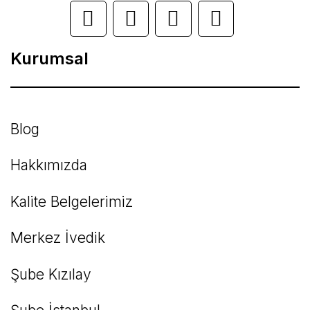
Ürün açıklamasında eksik bilgiler bulunuyor.
Ürün bilgilerinde hatalar bulunuyor.
Kurumsal
Ürün fiyatı diğer sitelerden daha pahalı.
Bu ürüne benzer farklı alternatifler olmalı.
Blog
Hakkımızda
Kalite Belgelerimiz
Gönder
Merkez İvedik
Şube Kızılay