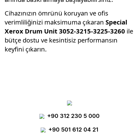
Cihazınızın ömrünü koruyan ve ofis
verimliliğinizi maksimuma çıkaran
Special
Xerox Drum Unit 3052-3215-3225-3260
ile
bütçe dostu ve kesintisiz performansın
keyfini çıkarın.
Bu ürünün fiyat bilgisi, resim, ürün
açıklamalarında ve diğer konularda yetersiz
Bu ürüne ilk yorumu siz yapın!
gördüğünüz noktaları öneri formunu kullanarak
tarafımıza iletebilirsiniz.
Görüş ve önerileriniz için teşekkür ederiz.
Yorum Yaz
+90 312 230 5 000
Ürün resmi kalitesiz, bozuk veya
görüntülenemiyor.
+90 501 612 04 21