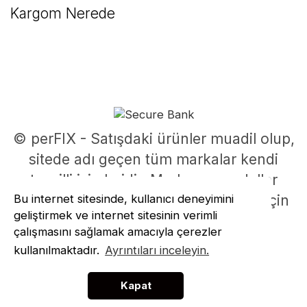
Kargom Nerede
© perFIX - Satışdaki ürünler muadil olup,
sitede adı geçen tüm markalar kendi
tescilli isimleridir. Marka ve modeller
Bu internet sitesinde, kullanıcı deneyimini
parça uyumluluklarının belirlenmesi için
geliştirmek ve internet sitesinin verimli
kullanılmıştır.
çalışmasını sağlamak amacıyla çerezler
ile
ideasoft
e-
kullanılmaktadır.
Ayrıntıları inceleyin.
hazırlandı
ticaret
paketleri
Kapat