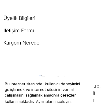
Üyelik Bilgileri
İletişim Formu
Kargom Nerede
Bu internet sitesinde, kullanıcı deneyimini
© perFIX - Satışdaki ürünler muadil olup,
geliştirmek ve internet sitesinin verimli
sitede adı geçen tüm markalar kendi
çalışmasını sağlamak amacıyla çerezler
tescilli isimleridir. Marka ve modeller
kullanılmaktadır.
Ayrıntıları inceleyin.