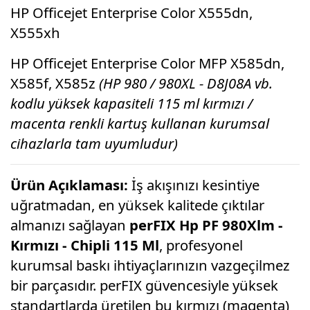
HP Officejet Enterprise Color X555dn,
X555xh
HP Officejet Enterprise Color MFP X585dn,
X585f, X585z
(HP 980 / 980XL - D8J08A vb.
kodlu yüksek kapasiteli 115 ml kırmızı /
macenta renkli kartuş kullanan kurumsal
cihazlarla tam uyumludur)
Ürün Açıklaması:
İş akışınızı kesintiye
uğratmadan, en yüksek kalitede çıktılar
almanızı sağlayan
perFIX Hp PF 980Xlm -
Kırmızı - Chipli 115 Ml
, profesyonel
kurumsal baskı ihtiyaçlarınızın vazgeçilmez
bir parçasıdır. perFIX güvencesiyle yüksek
standartlarda üretilen bu kırmızı (magenta)