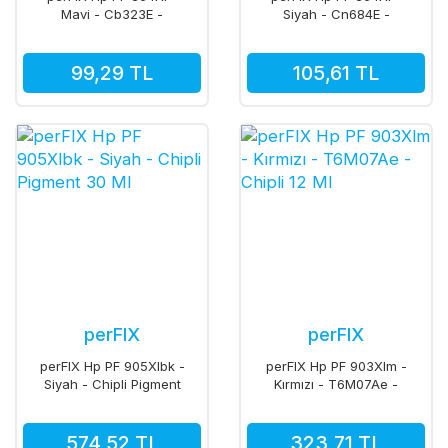
Mavi - Cb323E -
Siyah - Cn684E -
Cb323Ee Kartuş Chipli
Cn684Ee Kartuş Chipli
14 Ml
21 Ml
99,29 TL
105,61 TL
perFIX
perFIX
perFIX Hp PF 905Xlbk -
perFIX Hp PF 903Xlm -
Siyah - Chipli Pigment
Kırmızı - T6M07Ae -
30 Ml
Chipli 12 Ml
574,52 TL
323,71 TL