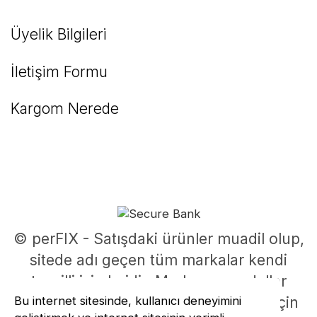
Üyelik Bilgileri
İletişim Formu
Kargom Nerede
© perFIX - Satışdaki ürünler muadil olup,
sitede adı geçen tüm markalar kendi
tescilli isimleridir. Marka ve modeller
parça uyumluluklarının belirlenmesi için
Bu internet sitesinde, kullanıcı deneyimini